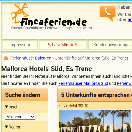
Direkt zum Inhalt
Haben 
Wir ber
über
an
Fincas, Ferienhäuser, Ferienwohnungen und Hotels
Impressum
% Last-Minute %
Kundenbewertungen
Ferienhäuser Balearen
» Unterkünfte auf Mallorca (Süd, Es Trenc)
Sie sind hier
Mallorca Hotels Süd, Es Trenc
Hier finden Sie Ihr Hotel auf Mallorca. Wir bieten Ihnen auch ländliche
Bei fincaferien finden Sie auch
Ferienhäuser Mallorca Süd
und
Ferienw
Suche ändern
5 Unterkünfte entsprechen
Finca-Hotel (0318)
Insel
Region