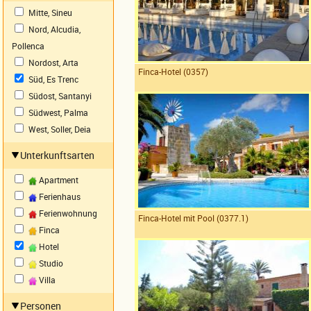
Mitte, Sineu
Nord, Alcudia,
Pollenca
Nordost, Arta
Finca-Hotel (0357)
Süd, Es Trenc
Südost, Santanyi
Südwest, Palma
West, Soller, Deia
Unterkunftsarten
Apartment
Ferienhaus
Ferienwohnung
Finca-Hotel mit Pool (0377.1)
Finca
Hotel
Studio
Villa
Personen