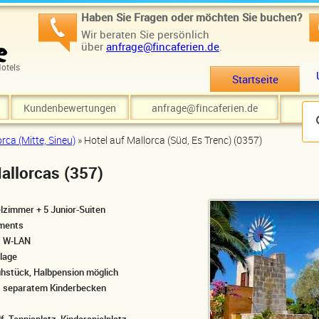
Haben Sie Fragen oder möchten Sie buchen?
Wir beraten Sie persönlich
über
anfrage@fincaferien.de
.
otels
Startseite
Kundenbewertungen
anfrage@fincaferien.de
rca (Mitte, Sineu)
» Hotel auf Mallorca (Süd, Es Trenc) (0357)
allorcas (357)
lzimmer + 5 Junior-Suiten
tments
t W-LAN
lage
rühstück, Halbpension möglich
t separatem Kinderbecken