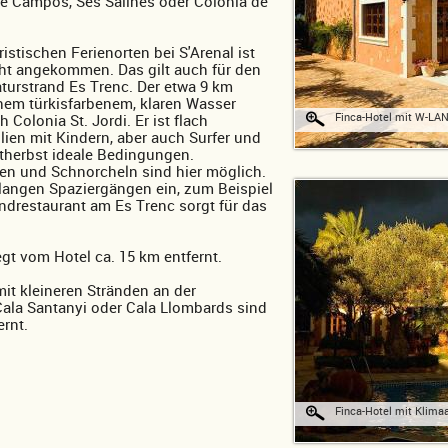
 Campos, Ses Salines oder Colonia de
stischen Ferienorten bei S'Arenal ist
ht angekommen. Das gilt auch für den
rstrand Es Trenc. Der etwa 9 km
chem türkisfarbenem, klaren Wasser
Finca-Hotel mit W-LAN
 Colonia St. Jordi. Er ist flach
lien mit Kindern, aber auch Surfer und
ätherbst ideale Bedingungen.
en und Schnorcheln sind hier möglich.
langen Spaziergängen ein, zum Beispiel
ndrestaurant am Es Trenc sorgt für das
gt vom Hotel ca. 15 km entfernt.
it kleineren Stränden an der
Cala Santanyi oder Cala Llombards sind
rnt.
Finca-Hotel mit Klima