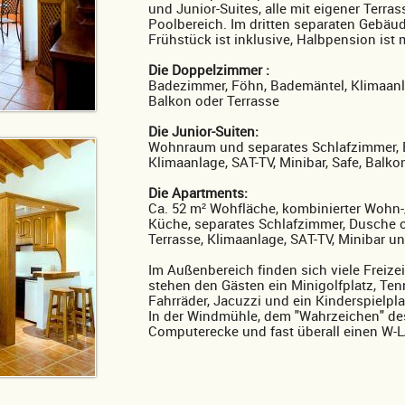
und Junior-Suites, alle mit eigener Terr
Poolbereich. Im dritten separaten Gebäu
Frühstück ist inklusive, Halbpension ist
Die Doppelzimmer :
Badezimmer, Föhn, Bademäntel, Klimaanla
Balkon oder Terrasse
Die Junior-Suiten:
Wohnraum und separates Schlafzimmer, 
Klimaanlage, SAT-TV, Minibar, Safe, Balko
Die Apartments:
Ca. 52 m² Wohfläche, kombinierter Wohn-
Küche, separates Schlafzimmer, Dusche 
Terrasse, Klimaanlage, SAT-TV, Minibar un
Im Außenbereich finden sich viele Freiz
stehen den Gästen ein Minigolfplatz, Tenn
Fahrräder, Jacuzzi und ein Kinderspielpl
In der Windmühle, dem "Wahrzeichen" des 
Computerecke und fast überall einen W-L