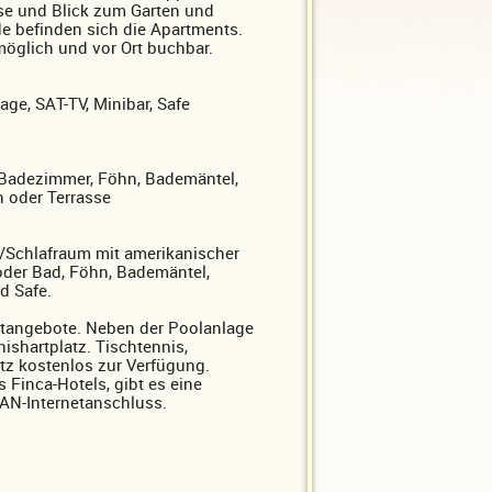
asse und Blick zum Garten und
de befinden sich die Apartments.
 möglich und vor Ort buchbar.
ge, SAT-TV, Minibar, Safe
Badezimmer, Föhn, Bademäntel,
n oder Terrasse
/Schlafraum mit amerikanischer
oder Bad, Föhn, Bademäntel,
d Safe.
eitangebote. Neben der Poolanlage
ishartplatz. Tischtennis,
atz kostenlos zur Verfügung.
Finca-Hotels, gibt es eine
AN-Internetanschluss.