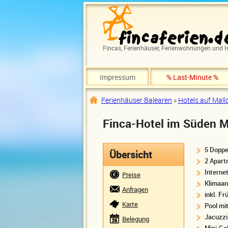
Direkt zum Inhalt
Fincas, Ferienhäuser, Ferienwohnungen und H
Impressum
% Last-Minute %
Ferienhäuser Balearen
»
Hotels auf Mallo
Sie sind hier
Finca-Hotel im Süden M
5 Doppe
Übersicht
2 Apar
Interne
Preise
Klimaan
Anfragen
inkl. F
Karte
Pool mi
Jacuzzi
Belegung