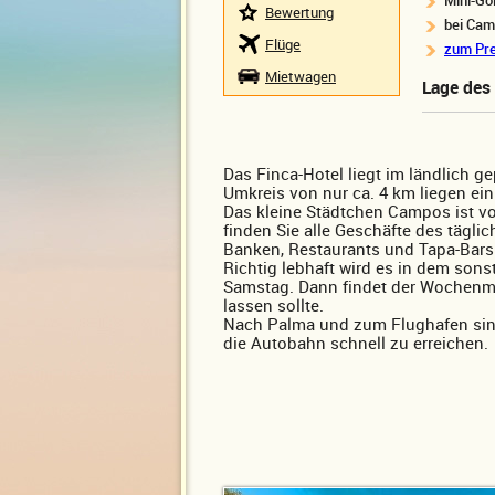
Mini-Gol
Bewertung
bei Cam
Flüge
zum Pre
Mietwagen
Lage des 
Das Finca-Hotel liegt im ländlich g
Umkreis von nur ca. 4 km liegen ein
Das kleine Städtchen Campos ist vo
finden Sie alle Geschäfte des tägli
Banken, Restaurants und Tapa-Bars
Richtig lebhaft wird es in dem son
Samstag. Dann findet der Wochenma
lassen sollte.
Nach Palma und zum Flughafen sind
die Autobahn schnell zu erreichen.