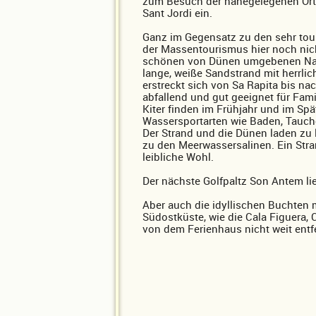
zum Besuch der nahegelegenen Orte
Sant Jordi ein.
Ganz im Gegensatz zu den sehr touri
der Massentourismus hier noch nic
schönen von Dünen umgebenen Natu
lange, weiße Sandstrand mit herrli
erstreckt sich von Sa Rapita bis nach
abfallend und gut geeignet für Fami
Kiter finden im Frühjahr und im Sp
Wassersportarten wie Baden, Tauch
Der Strand und die Dünen laden zu 
zu den Meerwassersalinen. Ein Stra
leibliche Wohl.
Der nächste Golfpaltz Son Antem lie
Aber auch die idyllischen Buchten m
Südostküste, wie die Cala Figuera, 
von dem Ferienhaus nicht weit entfe