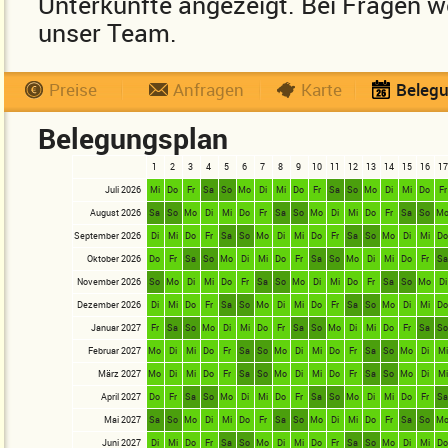
Unterkünfte angezeigt. Bei Fragen we
unser Team.
Preise
Anfragen
Karte
Beleg
Belegungsplan
1
2
3
4
5
6
7
8
9
10
11
12
13
14
15
16
17
Juli 2026
Mi
Do
Fr
Sa
So
Mo
Di
Mi
Do
Fr
Sa
So
Mo
Di
Mi
Do
Fr
August 2026
Sa
So
Mo
Di
Mi
Do
Fr
Sa
So
Mo
Di
Mi
Do
Fr
Sa
So
M
September 2026
Di
Mi
Do
Fr
Sa
So
Mo
Di
Mi
Do
Fr
Sa
So
Mo
Di
Mi
D
Oktober 2026
Do
Fr
Sa
So
Mo
Di
Mi
Do
Fr
Sa
So
Mo
Di
Mi
Do
Fr
S
November 2026
So
Mo
Di
Mi
Do
Fr
Sa
So
Mo
Di
Mi
Do
Fr
Sa
So
Mo
Di
Dezember 2026
Di
Mi
Do
Fr
Sa
So
Mo
Di
Mi
Do
Fr
Sa
So
Mo
Di
Mi
D
Januar 2027
Fr
Sa
So
Mo
Di
Mi
Do
Fr
Sa
So
Mo
Di
Mi
Do
Fr
Sa
S
Februar 2027
Mo
Di
Mi
Do
Fr
Sa
So
Mo
Di
Mi
Do
Fr
Sa
So
Mo
Di
Mi
März 2027
Mo
Di
Mi
Do
Fr
Sa
So
Mo
Di
Mi
Do
Fr
Sa
So
Mo
Di
Mi
April 2027
Do
Fr
Sa
So
Mo
Di
Mi
Do
Fr
Sa
So
Mo
Di
Mi
Do
Fr
S
Mai 2027
Sa
So
Mo
Di
Mi
Do
Fr
Sa
So
Mo
Di
Mi
Do
Fr
Sa
So
M
Juni 2027
Di
Mi
Do
Fr
Sa
So
Mo
Di
Mi
Do
Fr
Sa
So
Mo
Di
Mi
D