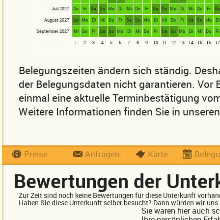
Juli 2027
Do
Fr
Sa
So
Mo
Di
Mi
Do
Fr
Sa
So
Mo
Di
Mi
Do
Fr
S
August 2027
So
Mo
Di
Mi
Do
Fr
Sa
So
Mo
Di
Mi
Do
Fr
Sa
So
Mo
Di
September 2027
Mi
Do
Fr
Sa
So
Mo
Di
Mi
Do
Fr
Sa
So
Mo
Di
Mi
Do
Fr
1
2
3
4
5
6
7
8
9
10
11
12
13
14
15
16
17
Belegungszeiten ändern sich ständig. Desha
der Belegungsdaten nicht garantieren. Vor
einmal eine aktuelle Terminbestätigung vom
Weitere Informationen finden Sie in unsere
Preise
Anfragen
Karte
Beleg
Bewertungen der Unter
Zur Zeit sind noch keine Bewertungen für diese Unterkunft vorhan
Haben Sie diese Unterkunft selber besucht? Dann würden wir uns 
Sie waren hier auch s
Ihre persönlichen Erfa