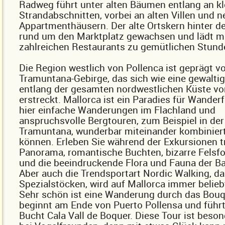
Radweg führt unter alten Bäumen entlang an kl
Strandabschnitten, vorbei an alten Villen und 
Appartmenthäusern. Der alte Ortskern hinter d
rund um den Marktplatz gewachsen und lädt mi
zahlreichen Restaurants zu gemütlichen Stunde
Die Region westlich von Pollenca ist geprägt 
Tramuntana-Gebirge, das sich wie eine gewalti
entlang der gesamten nordwestlichen Küste vo
erstreckt. Mallorca ist ein Paradies für Wander
hier einfache Wanderungen im Flachland und
anspruchsvolle Bergtouren, zum Beispiel in der
Tramuntana, wunderbar miteinander kombinier
können. Erleben Sie während der Exkursionen 
Panorama, romantische Buchten, bizarre Felsf
und die beeindruckende Flora und Fauna der Ba
Aber auch die Trendsportart Nordic Walking, d
Spezialstöcken, wird auf Mallorca immer beliebt
Sehr schön ist eine Wanderung durch das Bouqu
beginnt am Ende von Puerto Pollensa und führt
Bucht Cala Vall de Boquer. Diese Tour ist beson