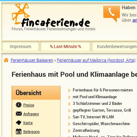
Direkt zum Inhalt
Haben 
Wir ber
über
an
Fincas, Ferienhäuser, Ferienwohnungen und Hotels
Impressum
% Last-Minute %
Kundenbewertungen
Ferienhäuser Balearen
»
Ferienhäuser auf Mallorca (Nordost, Arta)
Sie sind hier
Ferienhaus mit Pool und Klimaanlage be
Ferienhaus für 6 Personen mieten
Übersicht
mit Pool und Klimaanlage
3 Schlafzimmer und 2 Bäder
Preise
gepflegter Garten, Terrasse, Grill
Anfragen
Sat-TV, Internet W-LAN
Karte
Geschirrspüler, Waschmaschine
Zentralheizung
Belegung