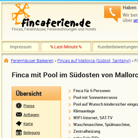
Direkt zum Inhalt
Haben 
Wir ber
über
an
Fincas, Ferienhäuser, Ferienwohnungen und Hotels
Impressum
% Last-Minute %
Kundenbewertungen
Ferienhäuser Balearen
»
Fincas auf Mallorca (Südost, Santanyi)
» F
Sie sind hier
Finca mit Pool im Südosten von Mallorc
Finca für 6 Personen
Übersicht
Pool mit Sonnenterrasse
Pool auf Wunsch kindersicher einge
Preise
Klimaanlage
Anfragen
WIFI-Internet, SAT-TV
Karte
Waschmaschine, Spülmaschine,
Zentralheizung
Belegung