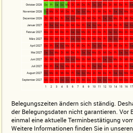
Oktober 2026
Do
Fr
Sa
So
Mo
Di
Mi
Do
Fr
Sa
So
Mo
Di
Mi
Do
Fr
S
November 2026
So
Mo
Di
Mi
Do
Fr
Sa
So
Mo
Di
Mi
Do
Fr
Sa
So
Mo
Di
Dezember 2026
Di
Mi
Do
Fr
Sa
So
Mo
Di
Mi
Do
Fr
Sa
So
Mo
Di
Mi
D
Januar 2027
Fr
Sa
So
Mo
Di
Mi
Do
Fr
Sa
So
Mo
Di
Mi
Do
Fr
Sa
S
Februar 2027
Mo
Di
Mi
Do
Fr
Sa
So
Mo
Di
Mi
Do
Fr
Sa
So
Mo
Di
Mi
März 2027
Mo
Di
Mi
Do
Fr
Sa
So
Mo
Di
Mi
Do
Fr
Sa
So
Mo
Di
Mi
April 2027
Do
Fr
Sa
So
Mo
Di
Mi
Do
Fr
Sa
So
Mo
Di
Mi
Do
Fr
S
Mai 2027
Sa
So
Mo
Di
Mi
Do
Fr
Sa
So
Mo
Di
Mi
Do
Fr
Sa
So
M
Juni 2027
Di
Mi
Do
Fr
Sa
So
Mo
Di
Mi
Do
Fr
Sa
So
Mo
Di
Mi
D
Juli 2027
Do
Fr
Sa
So
Mo
Di
Mi
Do
Fr
Sa
So
Mo
Di
Mi
Do
Fr
S
August 2027
So
Mo
Di
Mi
Do
Fr
Sa
So
Mo
Di
Mi
Do
Fr
Sa
So
Mo
Di
September 2027
Mi
Do
Fr
Sa
So
Mo
Di
Mi
Do
Fr
Sa
So
Mo
Di
Mi
Do
Fr
1
2
3
4
5
6
7
8
9
10
11
12
13
14
15
16
17
Belegungszeiten ändern sich ständig. Desha
der Belegungsdaten nicht garantieren. Vor
einmal eine aktuelle Terminbestätigung vom
Weitere Informationen finden Sie in unsere