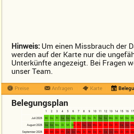
Hinweis:
Um einen Missbrauch der D
werden auf der Karte nur die ungefä
Unterkünfte angezeigt. Bei Fragen we
unser Team.
Preise
Anfragen
Karte
Beleg
Belegungsplan
1
2
3
4
5
6
7
8
9
10
11
12
13
14
15
16
17
Juli 2026
Mi
Do
Fr
Sa
So
Mo
Di
Mi
Do
Fr
Sa
So
Mo
Di
Mi
Do
Fr
August 2026
Sa
So
Mo
Di
Mi
Do
Fr
Sa
So
Mo
Di
Mi
Do
Fr
Sa
So
M
September 2026
Di
Mi
Do
Fr
Sa
So
Mo
Di
Mi
Do
Fr
Sa
So
Mo
Di
Mi
D