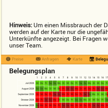
Hinweis:
Um einen Missbrauch der D
werden auf der Karte nur die ungefä
Unterkünfte angezeigt. Bei Fragen we
unser Team.
Preise
Anfragen
Karte
Beleg
Belegungsplan
1
2
3
4
5
6
7
8
9
10
11
12
13
14
15
16
17
Juli 2026
Mi
Do
Fr
Sa
So
Mo
Di
Mi
Do
Fr
Sa
So
Mo
Di
Mi
Do
Fr
August 2026
Sa
So
Mo
Di
Mi
Do
Fr
Sa
So
Mo
Di
Mi
Do
Fr
Sa
So
M
September 2026
Di
Mi
Do
Fr
Sa
So
Mo
Di
Mi
Do
Fr
Sa
So
Mo
Di
Mi
D
Oktober 2026
Do
Fr
Sa
So
Mo
Di
Mi
Do
Fr
Sa
So
Mo
Di
Mi
Do
Fr
S
November 2026
So
Mo
Di
Mi
Do
Fr
Sa
So
Mo
Di
Mi
Do
Fr
Sa
So
Mo
Di