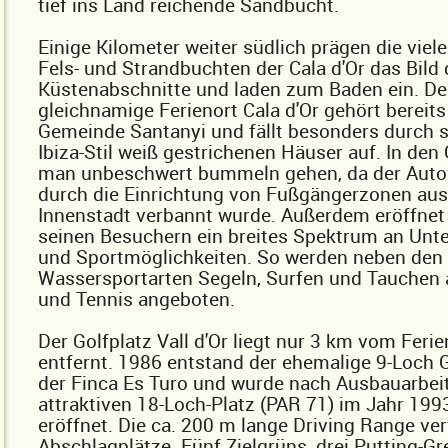
tief ins Land reichende Sandbucht.
Einige Kilometer weiter südlich prägen die viel
Fels- und Strandbuchten der Cala d'Or das Bild 
Küstenabschnitte und laden zum Baden ein. De
gleichnamige Ferienort Cala d'Or gehört bereits
Gemeinde Santanyi und fällt besonders durch 
Ibiza-Stil weiß gestrichenen Häuser auf. In de
man unbeschwert bummeln gehen, da der Auto
durch die Einrichtung von Fußgängerzonen aus
Innenstadt verbannt wurde. Außerdem eröffnet 
seinen Besuchern ein breites Spektrum an Unte
und Sportmöglichkeiten. So werden neben den
Wassersportarten Segeln, Surfen und Tauchen 
und Tennis angeboten.
Der Golfplatz Vall d'Or liegt nur 3 km vom Feri
entfernt. 1986 entstand der ehemalige 9-Loch G
der Finca Es Turo und wurde nach Ausbauarbeit
attraktiven 18-Loch-Platz (PAR 71) im Jahr 199
eröffnet. Die ca. 200 m lange Driving Range ve
Abschlagplätze. Fünf Zielgrüns, drei Putting-G