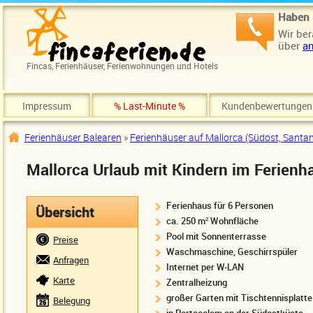
Direkt zum Inhalt
Haben 
Wir ber
über
an
Fincas, Ferienhäuser, Ferienwohnungen und Hotels
Impressum
% Last-Minute %
Kundenbewertungen
Ferienhäuser Balearen
»
Ferienhäuser auf Mallorca (Südost, Santan
Sie sind hier
Mallorca Urlaub mit Kindern im Ferienh
Ferienhaus für 6 Personen
Übersicht
ca. 250 m² Wohnfläche
Pool mit Sonnenterrasse
Preise
Waschmaschine, Geschirrspüler
Anfragen
Internet per W-LAN
Karte
Zentralheizung
großer Garten mit Tischtennisplatte
Belegung