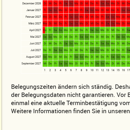
Dezember 2026
Di
Mi
Do
Fr
Sa
So
Mo
Di
Mi
Do
Fr
Sa
So
Mo
Di
Mi
D
Januar 2027
Fr
Sa
So
Mo
Di
Mi
Do
Fr
Sa
So
Mo
Di
Mi
Do
Fr
Sa
S
Februar 2027
Mo
Di
Mi
Do
Fr
Sa
So
Mo
Di
Mi
Do
Fr
Sa
So
Mo
Di
Mi
März 2027
Mo
Di
Mi
Do
Fr
Sa
So
Mo
Di
Mi
Do
Fr
Sa
So
Mo
Di
Mi
April 2027
Do
Fr
Sa
So
Mo
Di
Mi
Do
Fr
Sa
So
Mo
Di
Mi
Do
Fr
S
Mai 2027
Sa
So
Mo
Di
Mi
Do
Fr
Sa
So
Mo
Di
Mi
Do
Fr
Sa
So
M
Juni 2027
Di
Mi
Do
Fr
Sa
So
Mo
Di
Mi
Do
Fr
Sa
So
Mo
Di
Mi
D
Juli 2027
Do
Fr
Sa
So
Mo
Di
Mi
Do
Fr
Sa
So
Mo
Di
Mi
Do
Fr
S
August 2027
So
Mo
Di
Mi
Do
Fr
Sa
So
Mo
Di
Mi
Do
Fr
Sa
So
Mo
Di
September 2027
Mi
Do
Fr
Sa
So
Mo
Di
Mi
Do
Fr
Sa
So
Mo
Di
Mi
Do
Fr
1
2
3
4
5
6
7
8
9
10
11
12
13
14
15
16
17
Belegungszeiten ändern sich ständig. Desha
der Belegungsdaten nicht garantieren. Vor
einmal eine aktuelle Terminbestätigung vom
Weitere Informationen finden Sie in unsere