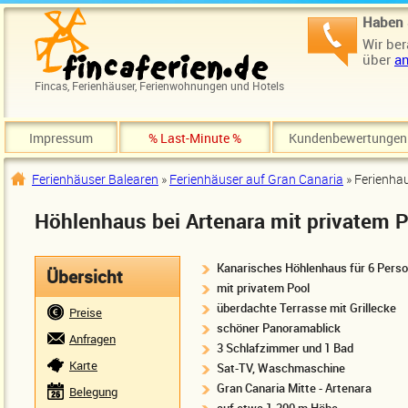
Direkt zum Inhalt
Haben 
Wir ber
über
an
Fincas, Ferienhäuser, Ferienwohnungen und Hotels
Impressum
% Last-Minute %
Kundenbewertungen
Ferienhäuser Balearen
»
Ferienhäuser auf Gran Canaria
» Ferienha
Sie sind hier
Höhlenhaus bei Artenara mit privatem P
Kanarisches Höhlenhaus für 6 Pers
Übersicht
mit privatem Pool
überdachte Terrasse mit Grillecke
Preise
schöner Panoramablick
Anfragen
3 Schlafzimmer und 1 Bad
Karte
Sat-TV, Waschmaschine
Gran Canaria Mitte - Artenara
Belegung