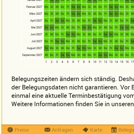
Februar 2027
Mo
Di
Mi
Do
Fr
Sa
So
Mo
Di
Mi
Do
Fr
Sa
So
Mo
Di
Mi
März 2027
Mo
Di
Mi
Do
Fr
Sa
So
Mo
Di
Mi
Do
Fr
Sa
So
Mo
Di
Mi
April 2027
Do
Fr
Sa
So
Mo
Di
Mi
Do
Fr
Sa
So
Mo
Di
Mi
Do
Fr
S
Mai 2027
Sa
So
Mo
Di
Mi
Do
Fr
Sa
So
Mo
Di
Mi
Do
Fr
Sa
So
M
Juni 2027
Di
Mi
Do
Fr
Sa
So
Mo
Di
Mi
Do
Fr
Sa
So
Mo
Di
Mi
D
Juli 2027
Do
Fr
Sa
So
Mo
Di
Mi
Do
Fr
Sa
So
Mo
Di
Mi
Do
Fr
S
August 2027
So
Mo
Di
Mi
Do
Fr
Sa
So
Mo
Di
Mi
Do
Fr
Sa
So
Mo
Di
September 2027
Mi
Do
Fr
Sa
So
Mo
Di
Mi
Do
Fr
Sa
So
Mo
Di
Mi
Do
Fr
1
2
3
4
5
6
7
8
9
10
11
12
13
14
15
16
17
Belegungszeiten ändern sich ständig. Desha
der Belegungsdaten nicht garantieren. Vor
einmal eine aktuelle Terminbestätigung vom
Weitere Informationen finden Sie in unsere
Preise
Anfragen
Karte
Beleg