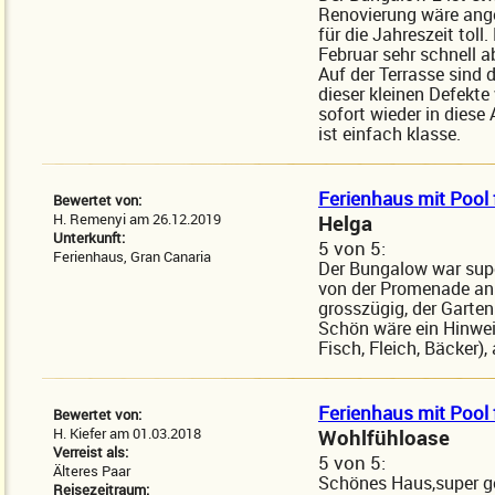
Renovierung wäre ange
für die Jahreszeit toll
Februar sehr schnell a
Auf der Terrasse sind 
dieser kleinen Defekte 
sofort wieder in diese
ist einfach klasse.
Ferienhaus mit Pool 
Bewertet von:
H. Remenyi am 26.12.2019
Helga
Unterkunft:
5
von
5:
Ferienhaus, Gran Canaria
Der Bungalow war supe
von der Promenade an
grosszügig, der Garten
Schön wäre ein Hinwei
Fisch, Fleich, Bäcker)
Ferienhaus mit Pool 
Bewertet von:
H. Kiefer am 01.03.2018
Wohlfühloase
Verreist als:
5
von
5:
Älteres Paar
Schönes Haus,super ge
Reisezeitraum: