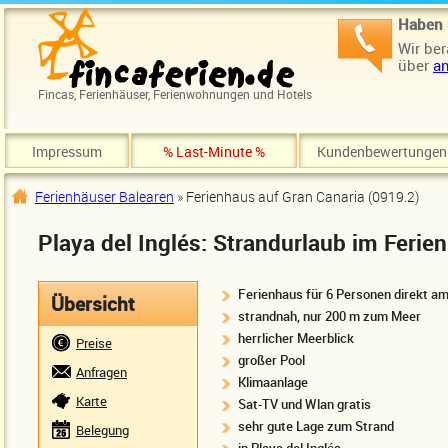
Direkt zum Inhalt
Haben 
Wir ber
über
an
Fincas, Ferienhäuser, Ferienwohnungen und Hotels
Impressum
% Last-Minute %
Kundenbewertungen
Ferienhäuser Balearen
» Ferienhaus auf Gran Canaria (0919.2)
Sie sind hier
Playa del Inglés: Strandurlaub im Feri
Ferienhaus für 6 Personen direkt a
Übersicht
strandnah, nur 200 m zum Meer
herrlicher Meerblick
Preise
großer Pool
Anfragen
Klimaanlage
Karte
Sat-TV und Wlan gratis
sehr gute Lage zum Strand
Belegung