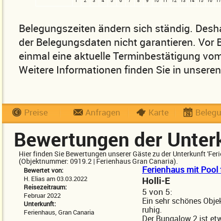
1
2
3
4
5
6
7
8
9
10
11
12
13
14
15
16
17
Belegungszeiten ändern sich ständig. Desha
der Belegungsdaten nicht garantieren. Vor
einmal eine aktuelle Terminbestätigung vom
Weitere Informationen finden Sie in unsere
Preise
Anfragen
Karte
Beleg
Bewertungen der Unter
Hier finden Sie Bewertungen unserer Gäste zu der Unterkunft 'Fer
(Objektnummer: 0919.2 | Ferienhaus Gran Canaria).
Ferienhaus mit Pool 
Bewertet von:
H. Elias am 03.03.2022
Holli-E
Reisezeitraum:
5
von
5:
Februar 2022
Ein sehr schönes Obje
Unterkunft:
ruhig.
Ferienhaus, Gran Canaria
Der Bungalow 2 ist et