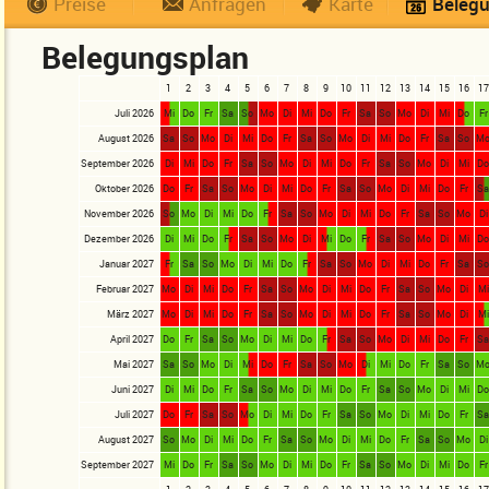
Preise
Anfragen
Karte
Beleg
Belegungsplan
1
2
3
4
5
6
7
8
9
10
11
12
13
14
15
16
17
Juli 2026
Mi
Do
Fr
Sa
So
Mo
Di
Mi
Do
Fr
Sa
So
Mo
Di
Mi
Do
Fr
August 2026
Sa
So
Mo
Di
Mi
Do
Fr
Sa
So
Mo
Di
Mi
Do
Fr
Sa
So
M
September 2026
Di
Mi
Do
Fr
Sa
So
Mo
Di
Mi
Do
Fr
Sa
So
Mo
Di
Mi
D
Oktober 2026
Do
Fr
Sa
So
Mo
Di
Mi
Do
Fr
Sa
So
Mo
Di
Mi
Do
Fr
S
November 2026
So
Mo
Di
Mi
Do
Fr
Sa
So
Mo
Di
Mi
Do
Fr
Sa
So
Mo
Di
Dezember 2026
Di
Mi
Do
Fr
Sa
So
Mo
Di
Mi
Do
Fr
Sa
So
Mo
Di
Mi
D
Januar 2027
Fr
Sa
So
Mo
Di
Mi
Do
Fr
Sa
So
Mo
Di
Mi
Do
Fr
Sa
S
Februar 2027
Mo
Di
Mi
Do
Fr
Sa
So
Mo
Di
Mi
Do
Fr
Sa
So
Mo
Di
Mi
März 2027
Mo
Di
Mi
Do
Fr
Sa
So
Mo
Di
Mi
Do
Fr
Sa
So
Mo
Di
Mi
April 2027
Do
Fr
Sa
So
Mo
Di
Mi
Do
Fr
Sa
So
Mo
Di
Mi
Do
Fr
S
Mai 2027
Sa
So
Mo
Di
Mi
Do
Fr
Sa
So
Mo
Di
Mi
Do
Fr
Sa
So
M
Juni 2027
Di
Mi
Do
Fr
Sa
So
Mo
Di
Mi
Do
Fr
Sa
So
Mo
Di
Mi
D
Juli 2027
Do
Fr
Sa
So
Mo
Di
Mi
Do
Fr
Sa
So
Mo
Di
Mi
Do
Fr
S
August 2027
So
Mo
Di
Mi
Do
Fr
Sa
So
Mo
Di
Mi
Do
Fr
Sa
So
Mo
Di
September 2027
Mi
Do
Fr
Sa
So
Mo
Di
Mi
Do
Fr
Sa
So
Mo
Di
Mi
Do
Fr