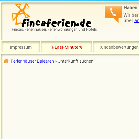
Direkt zum Inhalt
Haben 
Wir ber
über
an
Fincas, Ferienhäuser, Ferienwohnungen und Hotels
Impressum
% Last-Minute %
Kundenbewertungen
Ferienhäuser Balearen
» Unterkunft suchen
Sie sind hier