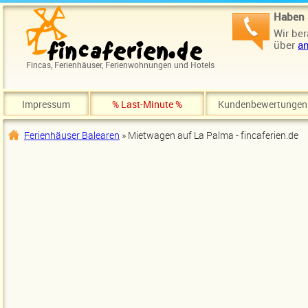
Direkt zum Inhalt
Haben 
Wir ber
über
an
Fincas, Ferienhäuser, Ferienwohnungen und Hotels
Impressum
% Last-Minute %
Kundenbewertungen
Ferienhäuser Balearen
» Mietwagen auf La Palma - fincaferien.de
Sie sind hier