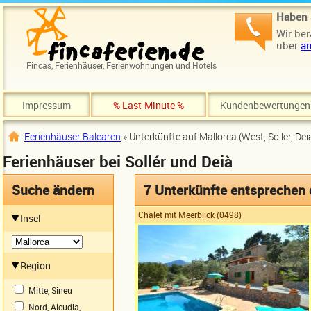
Direkt zum Inhalt
Haben 
Wir ber
über
an
Fincas, Ferienhäuser, Ferienwohnungen und Hotels
Impressum
% Last-Minute %
Kundenbewertungen
Ferienhäuser Balearen
» Unterkünfte auf Mallorca (West, Soller, Dei
Sie sind hier
Ferienhäuser bei Sollér und Deià
Suche ändern
7 Unterkünfte entsprechen
Chalet mit Meerblick (0498)
Insel
Region
Mitte, Sineu
Nord, Alcudia,