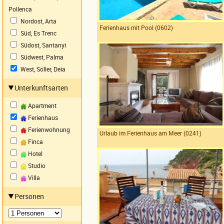
Pollenca
Nordost, Arta
Ferienhaus mit Pool (0602)
Süd, Es Trenc
Südost, Santanyi
Südwest, Palma
West, Soller, Deia
Unterkunftsarten
Apartment
Ferienhaus
Ferienwohnung
Urlaub im Ferienhaus am Meer (0241)
Finca
Hotel
Studio
Villa
Personen