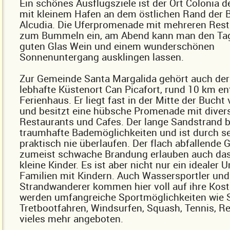
Ein schönes Ausflugsziele ist der Ort Colonia d
mit kleinem Hafen an dem östlichen Rand der 
Alcudia. Die Uferpromenade mit mehreren Rest
zum Bummeln ein, am Abend kann man den Tag
guten Glas Wein und einem wunderschönen
Sonnenuntergang ausklingen lassen.
Zur Gemeinde Santa Margalida gehört auch der
lebhafte Küstenort Can Picafort, rund 10 km e
Ferienhaus. Er liegt fast in der Mitte der Bucht
und besitzt eine hübsche Promenade mit diver
Restaurants und Cafes. Der lange Sandstrand b
traumhafte Bademöglichkeiten und ist durch s
praktisch nie überlaufen. Der flach abfallende 
zumeist schwache Brandung erlauben auch das
kleine Kinder. Es ist aber nicht nur ein idealer U
Familien mit Kindern. Auch Wassersportler und
Strandwanderer kommen hier voll auf ihre Kost
werden umfangreiche Sportmöglichkeiten wie 
Tretbootfahren, Windsurfen, Squash, Tennis, R
vieles mehr angeboten.