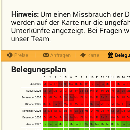
Hinweis:
Um einen Missbrauch der D
werden auf der Karte nur die ungefä
Unterkünfte angezeigt. Bei Fragen we
unser Team.
Preise
Anfragen
Karte
Beleg
Belegungsplan
1
2
3
4
5
6
7
8
9
10
11
12
13
14
15
16
17
Juli 2026
Mi
Do
Fr
Sa
So
Mo
Di
Mi
Do
Fr
Sa
So
Mo
Di
Mi
Do
Fr
August 2026
Sa
So
Mo
Di
Mi
Do
Fr
Sa
So
Mo
Di
Mi
Do
Fr
Sa
So
M
September 2026
Di
Mi
Do
Fr
Sa
So
Mo
Di
Mi
Do
Fr
Sa
So
Mo
Di
Mi
D
Oktober 2026
Do
Fr
Sa
So
Mo
Di
Mi
Do
Fr
Sa
So
Mo
Di
Mi
Do
Fr
S
November 2026
So
Mo
Di
Mi
Do
Fr
Sa
So
Mo
Di
Mi
Do
Fr
Sa
So
Mo
Di
Dezember 2026
Di
Mi
Do
Fr
Sa
So
Mo
Di
Mi
Do
Fr
Sa
So
Mo
Di
Mi
D
Januar 2027
Fr
Sa
So
Mo
Di
Mi
Do
Fr
Sa
So
Mo
Di
Mi
Do
Fr
Sa
S