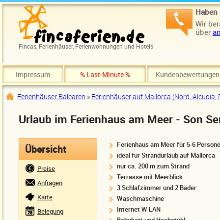
Direkt zum Inhalt
Haben 
Wir ber
über
an
Fincas, Ferienhäuser, Ferienwohnungen und Hotels
Impressum
% Last-Minute %
Kundenbewertungen
Ferienhäuser Balearen
»
Ferienhäuser auf Mallorca (Nord, Alcudia, 
Sie sind hier
Urlaub im Ferienhaus am Meer - Son Ser
Ferienhaus am Meer für 5-6 Person
Übersicht
ideal für Strandurlaub auf Mallorca
nur ca. 200 m zum Strand
Preise
Terrasse mit Meerblick
Anfragen
3 Schlafzimmer und 2 Bäder
Karte
Waschmaschine
Internet W-LAN
Belegung