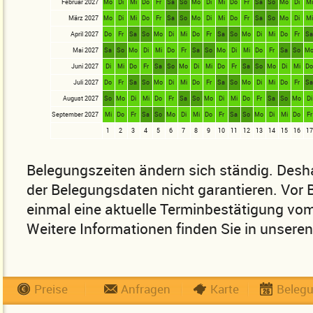
Februar 2027
Mo
Di
Mi
Do
Fr
Sa
So
Mo
Di
Mi
Do
Fr
Sa
So
Mo
Di
Mi
März 2027
Mo
Di
Mi
Do
Fr
Sa
So
Mo
Di
Mi
Do
Fr
Sa
So
Mo
Di
Mi
April 2027
Do
Fr
Sa
So
Mo
Di
Mi
Do
Fr
Sa
So
Mo
Di
Mi
Do
Fr
S
Mai 2027
Sa
So
Mo
Di
Mi
Do
Fr
Sa
So
Mo
Di
Mi
Do
Fr
Sa
So
M
Juni 2027
Di
Mi
Do
Fr
Sa
So
Mo
Di
Mi
Do
Fr
Sa
So
Mo
Di
Mi
D
Juli 2027
Do
Fr
Sa
So
Mo
Di
Mi
Do
Fr
Sa
So
Mo
Di
Mi
Do
Fr
S
August 2027
So
Mo
Di
Mi
Do
Fr
Sa
So
Mo
Di
Mi
Do
Fr
Sa
So
Mo
Di
September 2027
Mi
Do
Fr
Sa
So
Mo
Di
Mi
Do
Fr
Sa
So
Mo
Di
Mi
Do
Fr
1
2
3
4
5
6
7
8
9
10
11
12
13
14
15
16
17
Belegungszeiten ändern sich ständig. Desha
der Belegungsdaten nicht garantieren. Vor
einmal eine aktuelle Terminbestätigung vom
Weitere Informationen finden Sie in unsere
Preise
Anfragen
Karte
Beleg