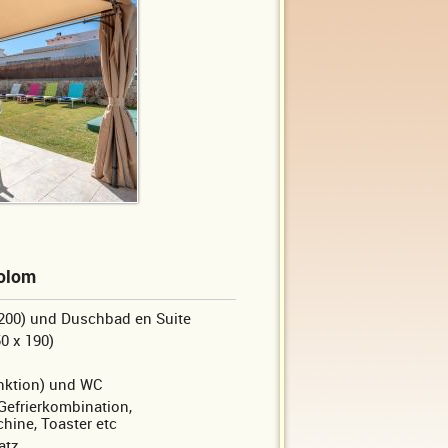
colom
 200) und Duschbad en Suite
0 x 190)
nktion) und WC
Gefrierkombination,
hine, Toaster etc
atz