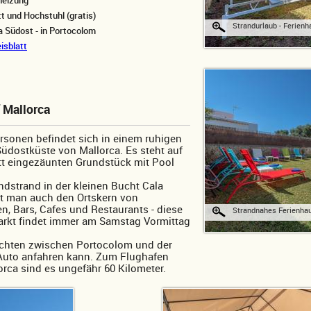
heizung
t und Hochstuhl (gratis)
Strandurlaub - Ferien
a Südost - in Portocolom
isblatt
 Mallorca
rsonen befindet sich in einem ruhigen
üdostküste von Mallorca. Es steht auf
t eingezäunten Grundstück mit Pool
dstrand in der kleinen Bucht Cala
ht man auch den Ortskern von
, Bars, Cafes und Restaurants - diese
Strandnahes Ferienhau
rkt findet immer am Samstag Vormittag
chten zwischen Portocolom und der
 Auto anfahren kann. Zum Flughafen
rca sind es ungefähr 60 Kilometer.