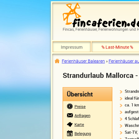
Direkt zum Inhalt
Fincas, Ferienhäuser, Ferienwohnungen und H
Impressum
% Last-Minute %
Ferienhäuser Balearen
»
Ferienhäuser au
Sie sind hier
Strandurlaub Mallorca -
Strandn
Übersicht
ideal fü
ca. 1 k
Preise
aufgeste
Anfragen
4 Schla
Karte
Waschma
Sat-TV,
Belegung