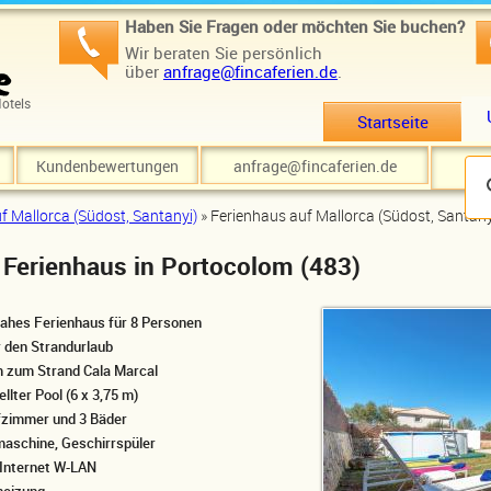
Haben Sie Fragen oder möchten Sie buchen?
Wir beraten Sie persönlich
über
anfrage@fincaferien.de
.
otels
Startseite
Kundenbewertungen
anfrage@fincaferien.de
f Mallorca (Südost, Santanyi)
» Ferienhaus auf Mallorca (Südost, Santany
 Ferienhaus in Portocolom (483)
ahes Ferienhaus für 8 Personen
r den Strandurlaub
m zum Strand Cala Marcal
llter Pool (6 x 3,75 m)
fzimmer und 3 Bäder
schine, Geschirrspüler
 Internet W-LAN