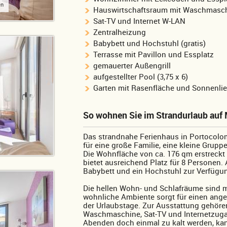
en
Hauswirtschaftsraum mit Waschmasch
Sat-TV und Internet W-LAN
Zentralheizung
Babybett und Hochstuhl (gratis)
Terrasse mit Pavillon und Essplatz
gemauerter Außengrill
aufgestellter Pool (3,75 x 6)
Garten mit Rasenfläche und Sonnenli
So wohnen Sie im Strandurlaub auf 
Das strandnahe Ferienhaus in Portocolom 
für eine große Familie, eine kleine Grupp
Die Wohnfläche von ca. 176 qm erstreckt
bietet ausreichend Platz für 8 Personen.
Babybett und ein Hochstuhl zur Verfügung
Die hellen Wohn- und Schlafräume sind 
wohnliche Ambiente sorgt für einen an
der Urlaubstage. Zur Ausstattung gehören
Waschmaschine, Sat-TV und Internetzuga
Abenden doch einmal zu kalt werden, ka