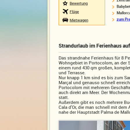
Zentral
Bewertung
Babybet
Flüge
Mallorc
zum Pre
Mietwagen
Strandurlaub im Ferienhaus auf
Das strandnahe Ferienhaus für 8 Pe
Wohngebiet in Portocolom, an der S
einem rund 430 qm großen, komplet
und Terrasse.
Nur knapp 1 km sind es bis zum San
Marçal und genauso schnell erreic
Portocolom mit mehreren Geschäften
auch direkt am Meer. Der Wochenma
statt.
Außerdem gibt es noch mehrere Bu
Cala d'Or, die man schnell mit dem
nahe der Hauptstadt Palma de Mallo