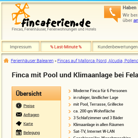
Direkt zum Inhalt
Haben 
Wir ber
über
an
Fincas, Ferienhäuser, Ferienwohnungen und Hotels
Impressum
% Last-Minute %
Kundenbewertungen
Ferienhäuser Balearen
»
Fincas auf Mallorca (Nord, Alcudia, Pollen
Sie sind hier
Finca mit Pool und Klimaanlage bei Fela
Moderne Finca für 6 Personen
Übersicht
in ruhiger, ländlicher Lage
mit Pool, Terrasse, Grillecke
Preise
ca. 200 qm Wohnfläche
Anfragen
3 Schlafzimmer und 3 Bäder
Karte
Klimaanlage in allen Räumen
Sat-TV, Internet W-LAN
Belegung