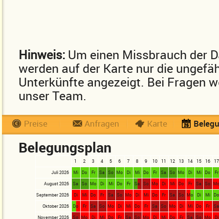
Hinweis:
Um einen Missbrauch der D
werden auf der Karte nur die ungefä
Unterkünfte angezeigt. Bei Fragen we
unser Team.
Preise
Anfragen
Karte
Beleg
Belegungsplan
1
2
3
4
5
6
7
8
9
10
11
12
13
14
15
16
17
Juli 2026
Mi
Do
Fr
Sa
So
Mo
Di
Mi
Do
Fr
Sa
So
Mo
Di
Mi
Do
Fr
August 2026
Sa
So
Mo
Di
Mi
Do
Fr
Sa
So
Mo
Di
Mi
Do
Fr
Sa
So
M
September 2026
Di
Mi
Do
Fr
Sa
So
Mo
Di
Mi
Do
Fr
Sa
So
Mo
Di
Mi
D
Oktober 2026
Do
Fr
Sa
So
Mo
Di
Mi
Do
Fr
Sa
So
Mo
Di
Mi
Do
Fr
S
November 2026
So
Mo
Di
Mi
Do
Fr
Sa
So
Mo
Di
Mi
Do
Fr
Sa
So
Mo
Di