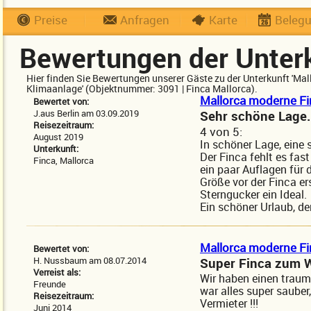
Preise
Anfragen
Karte
Beleg
Bewertungen der Unter
Hier finden Sie Bewertungen unserer Gäste zu der Unterkunft 'Ma
Klimaanlage' (Objektnummer: 3091 | Finca Mallorca).
Mallorca moderne Fi
Bewertet von:
J.aus Berlin am 03.09.2019
Sehr schöne Lage.
Reisezeitraum:
4
von
5:
August 2019
In schöner Lage, eine 
Unterkunft:
Der Finca fehlt es fast
Finca, Mallorca
ein paar Auflagen für 
Größe vor der Finca er
Sterngucker ein Ideal.
Ein schöner Urlaub, de
Mallorca moderne Fi
Bewertet von:
H. Nussbaum am 08.07.2014
Super Finca zum W
Verreist als:
Wir haben einen traumh
Freunde
war alles super sauber
Reisezeitraum:
Vermieter !!!
Juni 2014