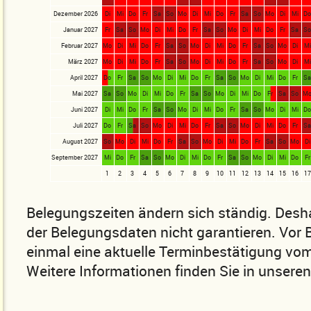
Dezember 2026
Di
Mi
Do
Fr
Sa
So
Mo
Di
Mi
Do
Fr
Sa
So
Mo
Di
Mi
D
Januar 2027
Fr
Sa
So
Mo
Di
Mi
Do
Fr
Sa
So
Mo
Di
Mi
Do
Fr
Sa
S
Februar 2027
Mo
Di
Mi
Do
Fr
Sa
So
Mo
Di
Mi
Do
Fr
Sa
So
Mo
Di
Mi
März 2027
Mo
Di
Mi
Do
Fr
Sa
So
Mo
Di
Mi
Do
Fr
Sa
So
Mo
Di
Mi
April 2027
Do
Fr
Sa
So
Mo
Di
Mi
Do
Fr
Sa
So
Mo
Di
Mi
Do
Fr
S
Mai 2027
Sa
So
Mo
Di
Mi
Do
Fr
Sa
So
Mo
Di
Mi
Do
Fr
Sa
So
M
Juni 2027
Di
Mi
Do
Fr
Sa
So
Mo
Di
Mi
Do
Fr
Sa
So
Mo
Di
Mi
D
Juli 2027
Do
Fr
Sa
So
Mo
Di
Mi
Do
Fr
Sa
So
Mo
Di
Mi
Do
Fr
S
August 2027
So
Mo
Di
Mi
Do
Fr
Sa
So
Mo
Di
Mi
Do
Fr
Sa
So
Mo
Di
September 2027
Mi
Do
Fr
Sa
So
Mo
Di
Mi
Do
Fr
Sa
So
Mo
Di
Mi
Do
Fr
1
2
3
4
5
6
7
8
9
10
11
12
13
14
15
16
17
Belegungszeiten ändern sich ständig. Desha
der Belegungsdaten nicht garantieren. Vor
einmal eine aktuelle Terminbestätigung vom
Weitere Informationen finden Sie in unsere