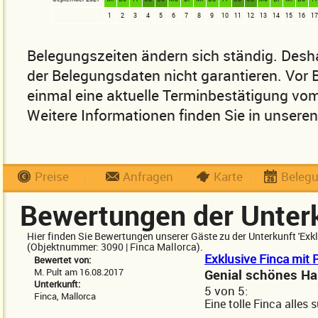
1
2
3
4
5
6
7
8
9
10
11
12
13
14
15
16
17
Belegungszeiten ändern sich ständig. Desha
der Belegungsdaten nicht garantieren. Vor
einmal eine aktuelle Terminbestätigung vom
Weitere Informationen finden Sie in unsere
Preise
Anfragen
Karte
Beleg
Bewertungen der Unter
Hier finden Sie Bewertungen unserer Gäste zu der Unterkunft 'Exkl
(Objektnummer: 3090 | Finca Mallorca).
Exklusive Finca mit P
Bewertet von:
M. Pult am 16.08.2017
Genial schönes H
Unterkunft:
5
von
5:
Finca, Mallorca
Eine tolle Finca alles 