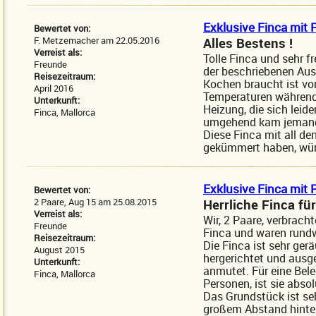
Exklusive Finca mit P
Bewertet von:
F. Metzemacher am 22.05.2016
Alles Bestens !
Verreist als:
Tolle Finca und sehr f
Freunde
der beschriebenen Au
Reisezeitraum:
Kochen braucht ist vo
April 2016
Temperaturen während 
Unterkunft:
Heizung, die sich leide
Finca, Mallorca
umgehend kam jemand v
Diese Finca mit all de
gekümmert haben, wür
Exklusive Finca mit P
Bewertet von:
2 Paare, Aug 15 am 25.08.2015
Herrliche Finca fü
Verreist als:
Wir, 2 Paare, verbrach
Freunde
Finca und waren rundw
Reisezeitraum:
Die Finca ist sehr ger
August 2015
hergerichtet und ausg
Unterkunft:
anmutet. Für eine Bele
Finca, Mallorca
Personen, ist sie abso
Das Grundstück ist seh
großem Abstand hinter