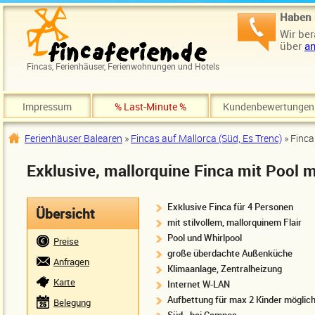
Direkt zum Inhalt
Haben 
Wir ber
über
an
Fincas, Ferienhäuser, Ferienwohnungen und Hotels
Impressum
% Last-Minute %
Kundenbewertungen
Ferienhäuser Balearen
»
Fincas auf Mallorca (Süd, Es Trenc)
» Finca
Sie sind hier
Exklusive, mallorquine Finca mit Pool 
Exklusive Finca für 4 Personen
Übersicht
mit stilvollem, mallorquinem Flair
Pool und Whirlpool
Preise
große überdachte Außenküche
Anfragen
Klimaanlage, Zentralheizung
Karte
Internet W-LAN
Aufbettung für max 2 Kinder möglic
Belegung