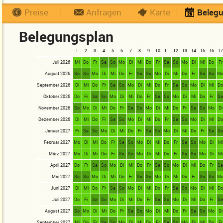
Preise
Anfragen
Karte
Beleg
Belegungsplan
1
2
3
4
5
6
7
8
9
10
11
12
13
14
15
16
17
Juli 2026
Mi
Do
Fr
Sa
So
Mo
Di
Mi
Do
Fr
Sa
So
Mo
Di
Mi
Do
Fr
August 2026
Sa
So
Mo
Di
Mi
Do
Fr
Sa
So
Mo
Di
Mi
Do
Fr
Sa
So
M
September 2026
Di
Mi
Do
Fr
Sa
So
Mo
Di
Mi
Do
Fr
Sa
So
Mo
Di
Mi
D
Oktober 2026
Do
Fr
Sa
So
Mo
Di
Mi
Do
Fr
Sa
So
Mo
Di
Mi
Do
Fr
S
November 2026
So
Mo
Di
Mi
Do
Fr
Sa
So
Mo
Di
Mi
Do
Fr
Sa
So
Mo
Di
Dezember 2026
Di
Mi
Do
Fr
Sa
So
Mo
Di
Mi
Do
Fr
Sa
So
Mo
Di
Mi
D
Januar 2027
Fr
Sa
So
Mo
Di
Mi
Do
Fr
Sa
So
Mo
Di
Mi
Do
Fr
Sa
S
Februar 2027
Mo
Di
Mi
Do
Fr
Sa
So
Mo
Di
Mi
Do
Fr
Sa
So
Mo
Di
Mi
März 2027
Mo
Di
Mi
Do
Fr
Sa
So
Mo
Di
Mi
Do
Fr
Sa
So
Mo
Di
Mi
April 2027
Do
Fr
Sa
So
Mo
Di
Mi
Do
Fr
Sa
So
Mo
Di
Mi
Do
Fr
S
Mai 2027
Sa
So
Mo
Di
Mi
Do
Fr
Sa
So
Mo
Di
Mi
Do
Fr
Sa
So
M
Juni 2027
Di
Mi
Do
Fr
Sa
So
Mo
Di
Mi
Do
Fr
Sa
So
Mo
Di
Mi
D
Juli 2027
Do
Fr
Sa
So
Mo
Di
Mi
Do
Fr
Sa
So
Mo
Di
Mi
Do
Fr
S
August 2027
So
Mo
Di
Mi
Do
Fr
Sa
So
Mo
Di
Mi
Do
Fr
Sa
So
Mo
Di
September 2027
Mi
Do
Fr
Sa
So
Mo
Di
Mi
Do
Fr
Sa
So
Mo
Di
Mi
Do
Fr