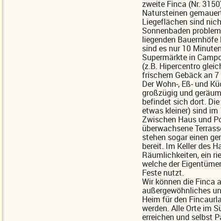
zweite Finca (Nr. 3150
Natursteinen gemauert
Liegeflächen sind nich
Sonnenbaden problemlo
liegenden Bauernhöfe 
sind es nur 10 Minute
Supermärkte in Campos
(z.B. Hipercentro glei
frischem Gebäck an 7
Der Wohn-, Eß- und Kü
großzügig und geräum
befindet sich dort. Di
etwas kleiner) sind im
Zwischen Haus und Poo
überwachsene Terrasse,
stehen sogar einen ger
bereit. Im Keller des 
Räumlichkeiten, ein ri
welche der Eigentümer
Feste nutzt.
Wir können die Finca a
außergewöhnliches un
Heim für den Fincaurla
werden. Alle Orte im 
erreichen und selbst 