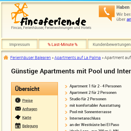
Direkt zum Inhalt
Haben 
Wir ber
über
an
Fincas, Ferienhäuser, Ferienwohnungen und Hotels
Impressum
% Last-Minute %
Kundenbewertungen
Ferienhäuser Balearen
»
Apartments auf La Palma
» Apartment auf
Sie sind hier
Günstige Apartments mit Pool und Inte
Apartment 1 für 2 - 4 Personen
Übersicht
Apartment 2 für 2 Personen
Studio für 2 Personen
Preise
mit komfortabler Ausstattung
Anfragen
Pool mit Sonnenterrasse
Karte
Internetanschluss
an der Westküste bei El Paso
Belegung