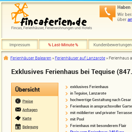
Direkt zum Inhalt
Haben 
Wir ber
über
an
Fincas, Ferienhäuser, Ferienwohnungen und Hotels
Impressum
% Last-Minute %
Kundenbewertungen
Ferienhäuser Balearen
»
Ferienhäuser auf Lanzarote
» Ferienhaus a
Sie sind hier
Exklusives Ferienhaus bei Tequise (847
exklusives Ferienhaus
Übersicht
in Teguise, Lanzarote
hochwertige Gestaltung nach Cesar
Preise
Ferienhaus in anspruchsvoller Gart
Anfragen
mit möblierter und privater Terrasse
Karte
mit Pool
Ferienhaus mit besonderem Flair
Belegung