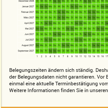
Dezember 2026
Di
Mi
Do
Fr
Sa
So
Mo
Di
Mi
Do
Fr
Sa
So
Mo
Di
Mi
D
Januar 2027
Fr
Sa
So
Mo
Di
Mi
Do
Fr
Sa
So
Mo
Di
Mi
Do
Fr
Sa
S
Februar 2027
Mo
Di
Mi
Do
Fr
Sa
So
Mo
Di
Mi
Do
Fr
Sa
So
Mo
Di
Mi
März 2027
Mo
Di
Mi
Do
Fr
Sa
So
Mo
Di
Mi
Do
Fr
Sa
So
Mo
Di
Mi
April 2027
Do
Fr
Sa
So
Mo
Di
Mi
Do
Fr
Sa
So
Mo
Di
Mi
Do
Fr
S
Mai 2027
Sa
So
Mo
Di
Mi
Do
Fr
Sa
So
Mo
Di
Mi
Do
Fr
Sa
So
M
Juni 2027
Di
Mi
Do
Fr
Sa
So
Mo
Di
Mi
Do
Fr
Sa
So
Mo
Di
Mi
D
Juli 2027
Do
Fr
Sa
So
Mo
Di
Mi
Do
Fr
Sa
So
Mo
Di
Mi
Do
Fr
S
August 2027
So
Mo
Di
Mi
Do
Fr
Sa
So
Mo
Di
Mi
Do
Fr
Sa
So
Mo
Di
September 2027
Mi
Do
Fr
Sa
So
Mo
Di
Mi
Do
Fr
Sa
So
Mo
Di
Mi
Do
Fr
1
2
3
4
5
6
7
8
9
10
11
12
13
14
15
16
17
Belegungszeiten ändern sich ständig. Desha
der Belegungsdaten nicht garantieren. Vor
einmal eine aktuelle Terminbestätigung vom
Weitere Informationen finden Sie in unsere