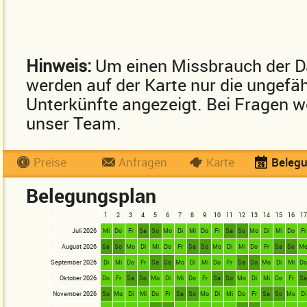
Hinweis:
Um einen Missbrauch der D
werden auf der Karte nur die ungefä
Unterkünfte angezeigt. Bei Fragen we
unser Team.
Preise
Anfragen
Karte
Beleg
Belegungsplan
1
2
3
4
5
6
7
8
9
10
11
12
13
14
15
16
17
Juli 2026
Mi
Do
Fr
Sa
So
Mo
Di
Mi
Do
Fr
Sa
So
Mo
Di
Mi
Do
Fr
August 2026
Sa
So
Mo
Di
Mi
Do
Fr
Sa
So
Mo
Di
Mi
Do
Fr
Sa
So
M
September 2026
Di
Mi
Do
Fr
Sa
So
Mo
Di
Mi
Do
Fr
Sa
So
Mo
Di
Mi
D
Oktober 2026
Do
Fr
Sa
So
Mo
Di
Mi
Do
Fr
Sa
So
Mo
Di
Mi
Do
Fr
S
November 2026
So
Mo
Di
Mi
Do
Fr
Sa
So
Mo
Di
Mi
Do
Fr
Sa
So
Mo
Di